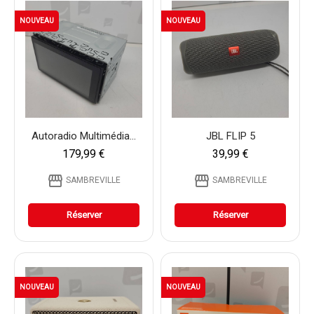
NOUVEAU
NOUVEAU
Autoradio Multimédia...
JBL FLIP 5
179,99 €
39,99 €
storefront
storefront
SAMBREVILLE
SAMBREVILLE
Réserver
Réserver
NOUVEAU
NOUVEAU