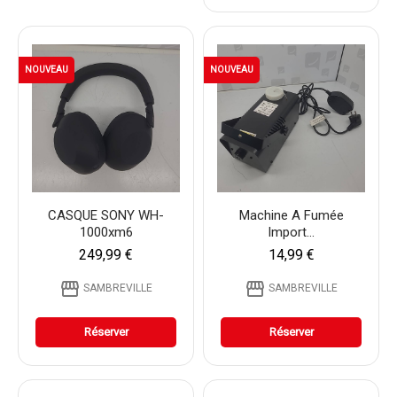
NOUVEAU
NOUVEAU
CASQUE SONY WH-
Machine A Fumée
1000xm6
Import...
249,99 €
14,99 €
storefront
storefront
SAMBREVILLE
SAMBREVILLE
Réserver
Réserver