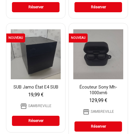
Réserver
Réserver
NOUVEAU
NOUVEAU
SUB Jamo État E4 SUB
Écouteur Sony Mh-
1000xm6
19,99 €
129,99 €
storefront
SAMBREVILLE
storefront
SAMBREVILLE
Réserver
Réserver