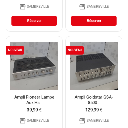
storefront
storefront
SAMBREVILLE
SAMBREVILLE
Réserver
Réserver
NOUVEAU
NOUVEAU
Ampli Pioneer Lampe
Ampli Goldstar GSA-
Aux Hs...
8500...
39,99 €
129,99 €
storefront
storefront
SAMBREVILLE
SAMBREVILLE