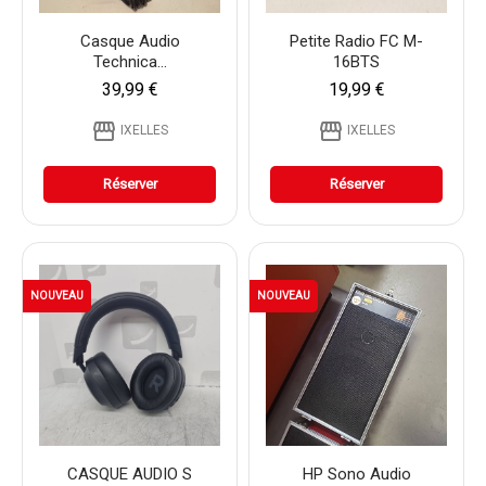
Casque Audio
Petite Radio FC M-
Technica...
16BTS
39,99 €
19,99 €
storefront
storefront
IXELLES
IXELLES
Réserver
Réserver
NOUVEAU
NOUVEAU
CASQUE AUDIO S
HP Sono Audio