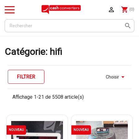

shopping_cart
(0)
Menu

Catégorie: hifi

FILTRER
Choisir
Affichage 1-21 de 5508 article(s)
NOUVEAU
NOUVEAU