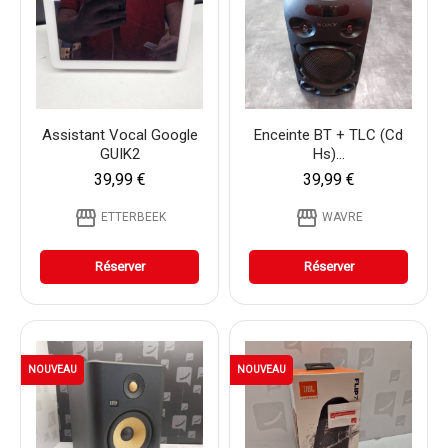
Assistant Vocal Google
Enceinte BT + TLC (cd
GUIK2
Hs)...
39,99 €
39,99 €
storefront
storefront
ETTERBEEK
WAVRE
Réserver
Réserver
NOUVEAU
NOUVEAU