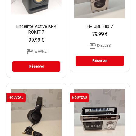
Enceinte Active KRK
HP JBL Flip 7
ROKIT 7
79,99 €
99,99 €
storefront
IXELLES
storefront
WAVRE
Réserver
Réserver
NOUVEAU
NOUVEAU