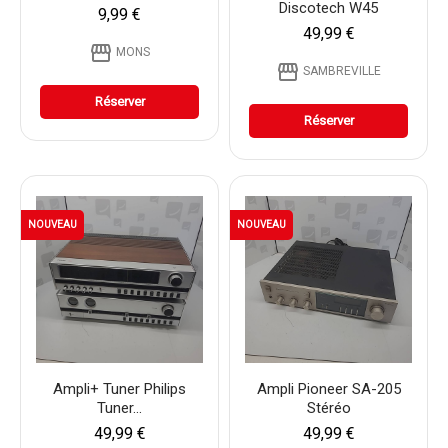
Discotech W45
9,99 €
49,99 €
storefront
MONS
storefront
SAMBREVILLE
Réserver
Réserver
NOUVEAU
NOUVEAU
Ampli+ Tuner Philips
Ampli Pioneer SA-205
Tuner...
Stéréo
49,99 €
49,99 €