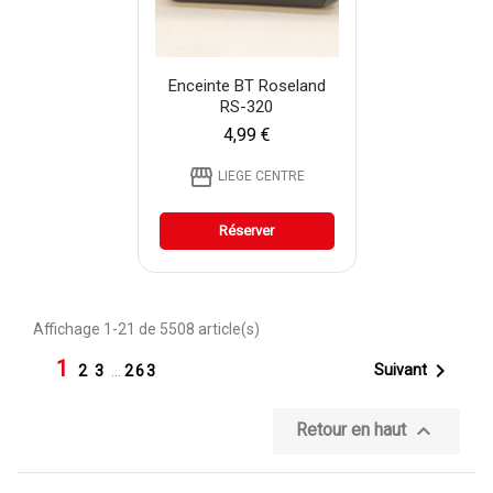
Enceinte BT Roseland
RS-320
4,99 €
storefront
LIEGE CENTRE
Réserver
Affichage 1-21 de 5508 article(s)
1

Suivant
2
3
…
263

Retour en haut