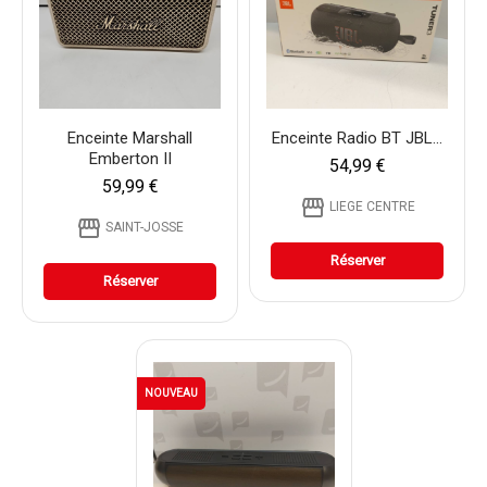
Enceinte Marshall
Enceinte Radio BT JBL...
Emberton II
54,99 €
59,99 €
storefront
LIEGE CENTRE
storefront
SAINT-JOSSE
Réserver
Réserver
NOUVEAU