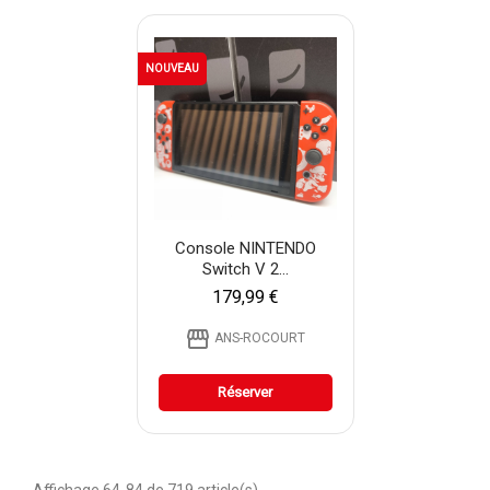
NOUVEAU
Console NINTENDO
Switch V 2...
179,99 €
storefront
ANS-ROCOURT
Réserver