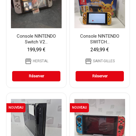
Console NINTENDO
Console NINTENDO
Switch V2...
SWITCH...
199,99 €
249,99 €
storefront
storefront
HERSTAL
SAINT-GILLES
Réserver
Réserver
NOUVEAU
NOUVEAU