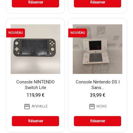
Réserver
Réserver
NOUVEAU
NOUVEAU
Console NINTENDO
Console Nintendo DS I
Switch Lite
Sans...
119,99 €
39,99 €
storefront
storefront
AYWAILLE
MONS
Réserver
Réserver