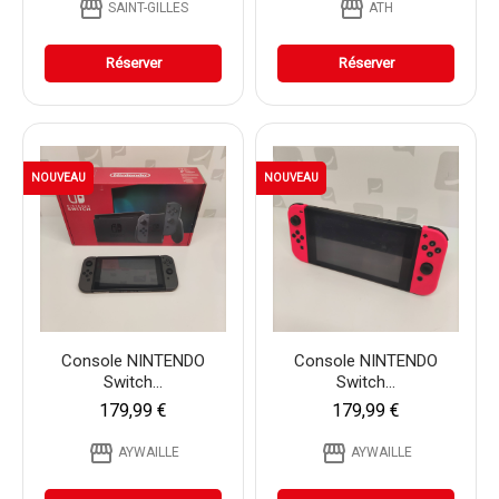
storefront
storefront
SAINT-GILLES
ATH
Réserver
Réserver
NOUVEAU
NOUVEAU
Console NINTENDO
Console NINTENDO
Switch...
Switch...
179,99 €
179,99 €
storefront
storefront
AYWAILLE
AYWAILLE