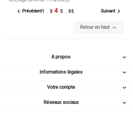
Affichage 64-84 de 719 article(s)
4


Précédent
Suivant
1
…
3
5
…
35

Retour en haut

A propos

Informations légales

Votre compte

Réseaux sociaux