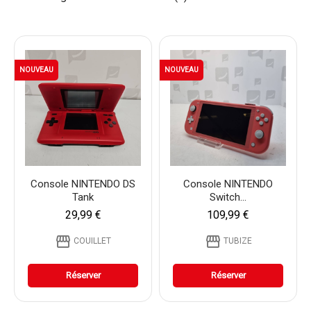
NOUVEAU
NOUVEAU
Console NINTENDO DS
Console NINTENDO
Tank
Switch...
29,99 €
109,99 €
storefront
storefront
COUILLET
TUBIZE
Réserver
Réserver