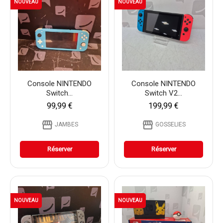
NOUVEAU
NOUVEAU
Console NINTENDO
Console NINTENDO
Switch...
Switch V2...
99,99 €
199,99 €
storefront
storefront
JAMBES
GOSSELIES
Réserver
Réserver
NOUVEAU
NOUVEAU