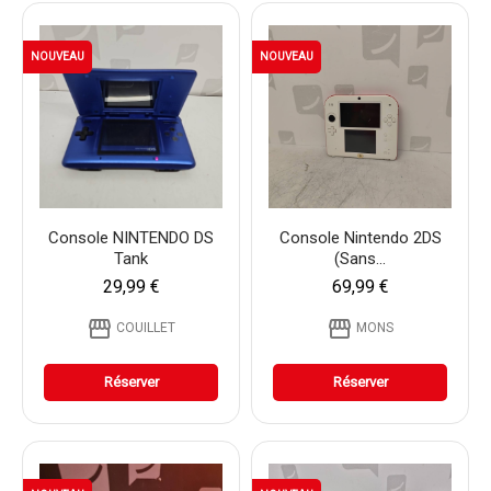
NOUVEAU
NOUVEAU
Console NINTENDO DS
Console Nintendo 2DS
Tank
(Sans...
29,99 €
69,99 €
storefront
storefront
COUILLET
MONS
Réserver
Réserver