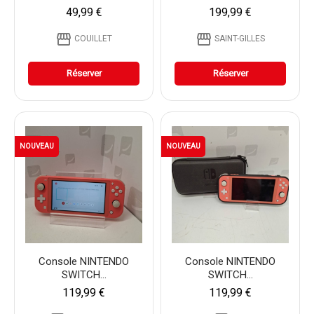
49,99 €
199,99 €
storefront
storefront
COUILLET
SAINT-GILLES
Réserver
Réserver
NOUVEAU
NOUVEAU
Console NINTENDO
Console NINTENDO
SWITCH...
SWITCH...
119,99 €
119,99 €