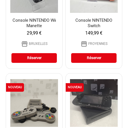
Console NINTENDO Wii
Console NINTENDO
Manette
Switch
29,99 €
149,99 €
storefront
storefront
BRUXELLES
FROYENNES
Réserver
Réserver
NOUVEAU
NOUVEAU