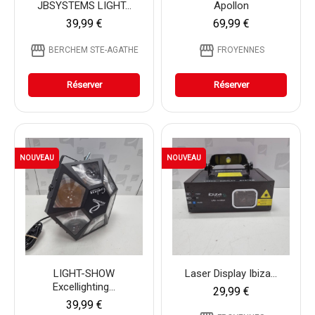
JBSYSTEMS LIGHT...
Apollon
39,99 €
69,99 €
storefront
storefront
BERCHEM STE-AGATHE
FROYENNES
Réserver
Réserver
NOUVEAU
NOUVEAU
LIGHT-SHOW
Laser Display Ibiza...
Excellighting...
29,99 €
39,99 €