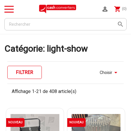

shopping_cart
(0)
Menu

Catégorie: light-show

FILTRER
Choisir
Affichage 1-21 de 408 article(s)
NOUVEAU
NOUVEAU