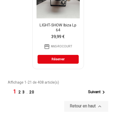
LIGHT-SHOW Ibiza Lp
64
39,99 €
storefront
ANS-ROCOURT
Réserver
Affichage 1-21 de 408 article(s)
1

Suivant
2
3
…
20

Retour en haut