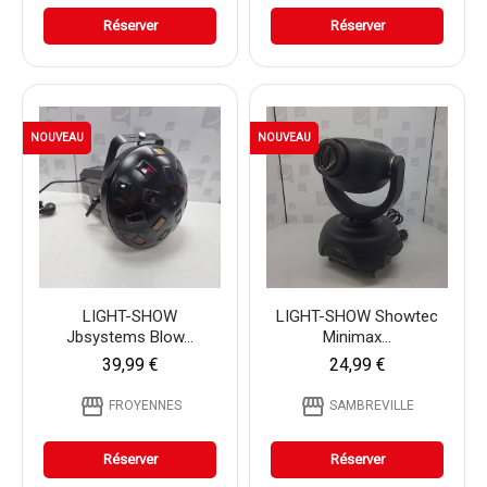
Réserver
Réserver
NOUVEAU
NOUVEAU
LIGHT-SHOW
LIGHT-SHOW Showtec
Jbsystems Blow...
Minimax...
39,99 €
24,99 €
storefront
storefront
FROYENNES
SAMBREVILLE
Réserver
Réserver