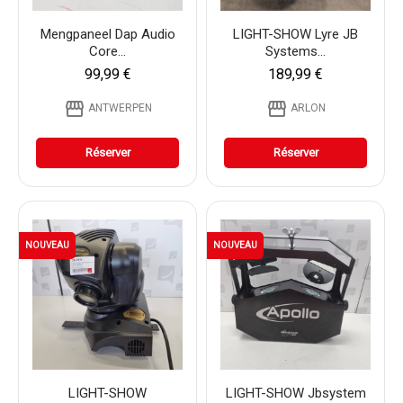
Mengpaneel Dap Audio
LIGHT-SHOW Lyre JB
Core...
Systems...
99,99 €
189,99 €
storefront
storefront
ANTWERPEN
ARLON
Réserver
Réserver
NOUVEAU
NOUVEAU
LIGHT-SHOW
LIGHT-SHOW Jbsystem