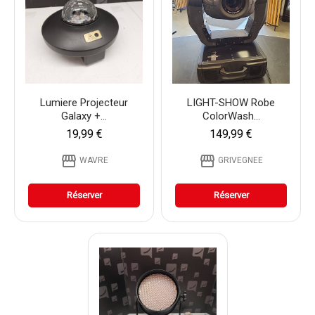
Lumiere Projecteur
LIGHT-SHOW Robe
Galaxy +...
ColorWash...
19,99 €
149,99 €
storefront
storefront
WAVRE
GRIVEGNEE
Réserver
Réserver