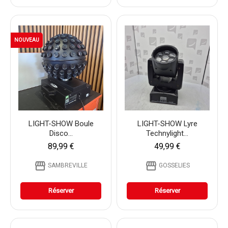
NOUVEAU
LIGHT-SHOW Boule
LIGHT-SHOW Lyre
Disco...
Technylight...
89,99 €
49,99 €
storefront
storefront
SAMBREVILLE
GOSSELIES
Réserver
Réserver