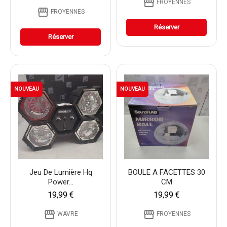
storefront
FROYENNES
storefront
FROYENNES
Réserver
Réserver
NOUVEAU
NOUVEAU
Jeu De Lumière Hq
BOULE A FACETTES 30
Power...
CM
19,99 €
19,99 €
storefront
storefront
WAVRE
FROYENNES