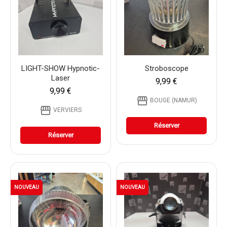
LIGHT-SHOW Hypnotic-
Stroboscope
Laser
9,99 €
9,99 €
storefront
BOUGE (NAMUR)
storefront
VERVIERS
Réserver
Réserver
NOUVEAU
NOUVEAU