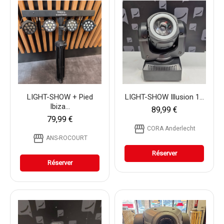
LIGHT-SHOW + Pied
LIGHT-SHOW Illusion 1...
Ibiza...
89,99 €
79,99 €
storefront
CORA Anderlecht
storefront
ANS-ROCOURT
Réserver
Réserver