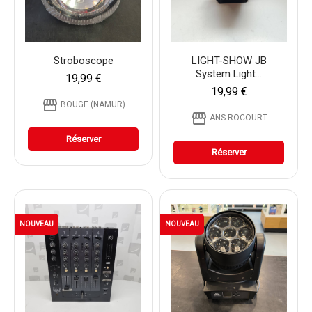
Stroboscope
LIGHT-SHOW JB
System Light...
19,99 €
19,99 €
storefront
BOUGE (NAMUR)
storefront
ANS-ROCOURT
Réserver
Réserver
NOUVEAU
NOUVEAU