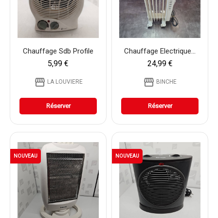
Chauffage Sdb Profile
Chauffage Electrique...
5,99 €
24,99 €
storefront
storefront
LA LOUVIERE
BINCHE
Réserver
Réserver
NOUVEAU
NOUVEAU