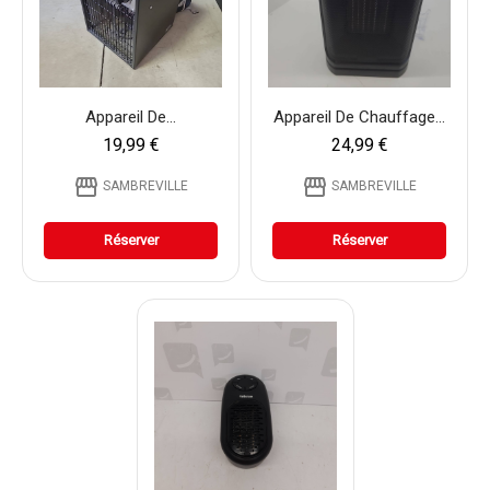
Appareil De...
Appareil De Chauffage...
19,99 €
24,99 €
storefront
storefront
SAMBREVILLE
SAMBREVILLE
Réserver
Réserver