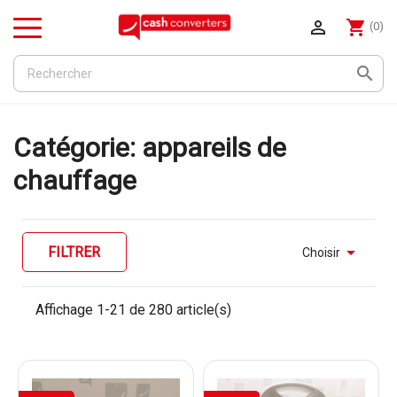

shopping_cart
(0)
Menu

Catégorie: appareils de
chauffage

FILTRER
Choisir
Affichage 1-21 de 280 article(s)