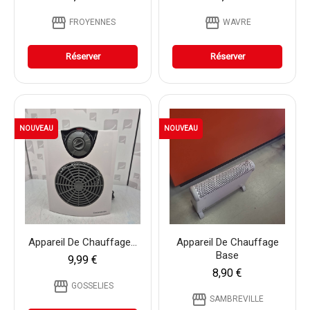
storefront
storefront
FROYENNES
WAVRE
Réserver
Réserver
NOUVEAU
NOUVEAU
Appareil De Chauffage...
Appareil De Chauffage
Base
9,99 €
8,90 €
storefront
GOSSELIES
storefront
SAMBREVILLE