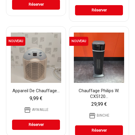
Réserver
Réserver
NOUVEAU
NOUVEAU
Appareil De Chauffage...
Chauffage Philips W.
CX5120...
9,99 €
29,99 €
storefront
AYWAILLE
storefront
BINCHE
Réserver
Réserver