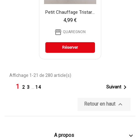
Petit Chauffage Tristar...
4,99 €
storefront
QUAREGNON
Réserver
Affichage 1-21 de 280 article(s)
1

Suivant
2
3
…
14

Retour en haut

A propos