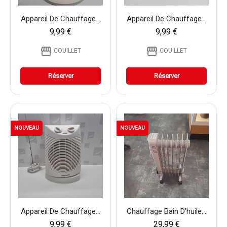
Appareil De Chauffage...
Appareil De Chauffage...
9,99 €
9,99 €
storefront
storefront
COUILLET
COUILLET
Réserver
Réserver
NOUVEAU
NOUVEAU
Appareil De Chauffage...
Chauffage Bain D'huile...
9,99 €
29,99 €