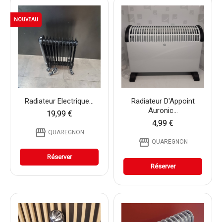
NOUVEAU
Radiateur Electrique...
Radiateur D'Appoint
Auronic...
19,99 €
4,99 €
storefront
QUAREGNON
storefront
QUAREGNON
Réserver
Réserver