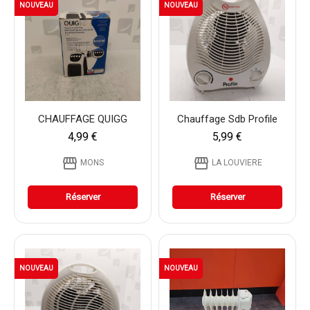
NOUVEAU
NOUVEAU
CHAUFFAGE QUIGG
Chauffage Sdb Profile
4,99 €
5,99 €
storefront
storefront
MONS
LA LOUVIERE
Réserver
Réserver
NOUVEAU
NOUVEAU