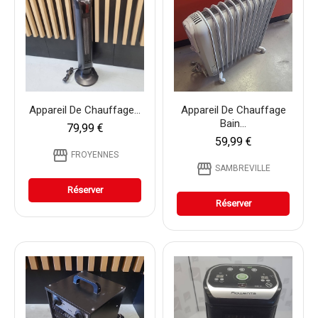
Appareil De Chauffage...
Appareil De Chauffage
Bain...
79,99 €
59,99 €
storefront
FROYENNES
storefront
SAMBREVILLE
Réserver
Réserver