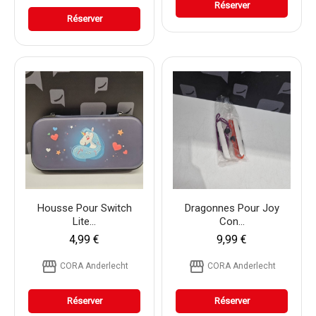
Réserver
Réserver
Housse Pour Switch
Dragonnes Pour Joy
Lite...
Con...
4,99 €
9,99 €
storefront
storefront
CORA Anderlecht
CORA Anderlecht
Réserver
Réserver