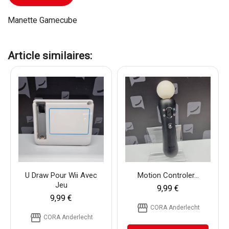
Manette Gamecube
Article similaires:
U Draw Pour Wii Avec
Motion Controler...
Jeu
9,99 €
9,99 €
storefront
CORA Anderlecht
storefront
CORA Anderlecht