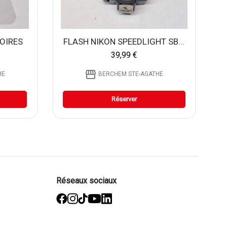
OIRES
FLASH NIKON SPEEDLIGHT SB...
39,99 €
storefront
HE
BERCHEM STE-AGATHE
Réserver
Réseaux sociaux
facebook
Instagram
TikTok
YouTube
Linked
in