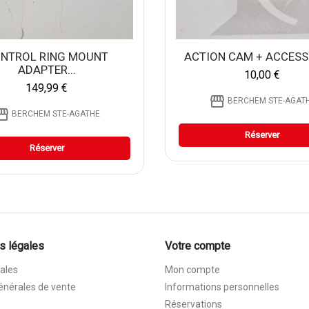
NTROL RING MOUNT
ACTION CAM + ACCESS
ADAPTER...
10,00 €
149,99 €
storefront
BERCHEM STE-AGAT
efront
BERCHEM STE-AGATHE
Réserver
Réserver
s légales
Votre compte
ales
Mon compte
énérales de vente
Informations personnelles
Réservations