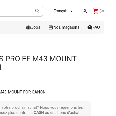



shopping_cart
Français
(0)
Jobs
Nos magasins
FAQ
 PRO EF M43 MOUNT
N
M43 MOUNT FOR CANON
r votre prochain achat? Nous vous reprenons les
lisez plus contre du
CASH
ou des bons d'achats.