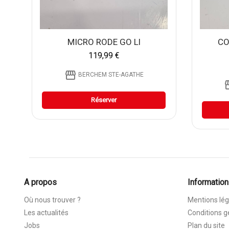
MICRO RODE GO Ll
CO
119,99 €
storefront
BERCHEM STE-AGATHE
stor
Réserver
A propos
Information
Où nous trouver ?
Mentions lég
Les actualités
Conditions g
Jobs
Plan du site