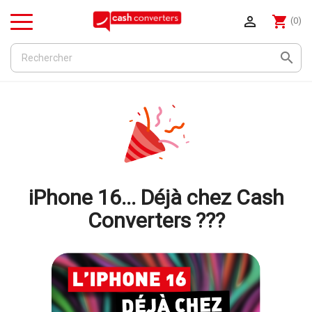

shopping_cart
(0)
Menu

iPhone 16... Déjà chez Cash
Converters ???