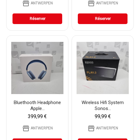
storefront
storefront
ANTWERPEN
ANTWERPEN
Réserver
Réserver
Bluethooth Headphone
Wireless Hifi System
Apple...
Sonos...
399,99 €
99,99 €
storefront
storefront
ANTWERPEN
ANTWERPEN