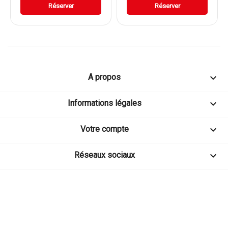
Réserver
Réserver

A propos

Informations légales

Votre compte

Réseaux sociaux