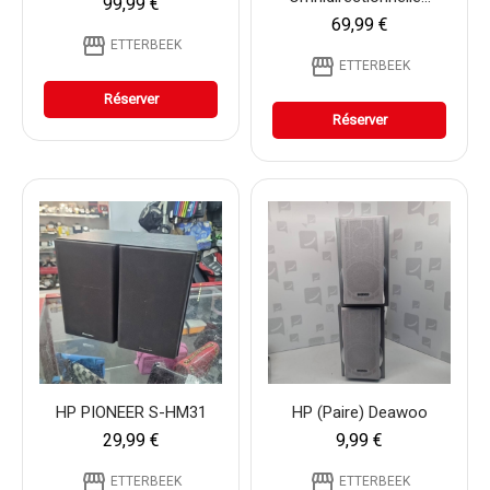
99,99 €
69,99 €
storefront
ETTERBEEK
storefront
ETTERBEEK
Réserver
Réserver
HP PIONEER S-HM31
HP (Paire) Deawoo
29,99 €
9,99 €
storefront
storefront
ETTERBEEK
ETTERBEEK