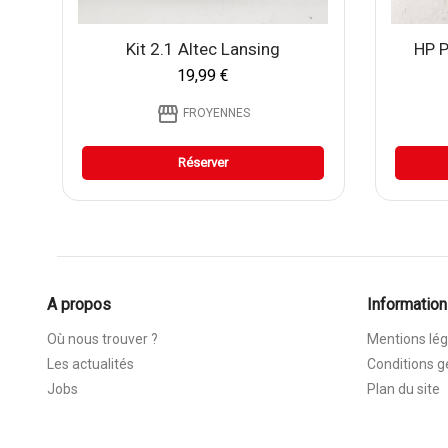
Kit 2.1 Altec Lansing
HP P
19,99 €
storefront
FROYENNES
Réserver
A propos
Information
Où nous trouver ?
Mentions lég
Les actualités
Conditions g
Jobs
Plan du site