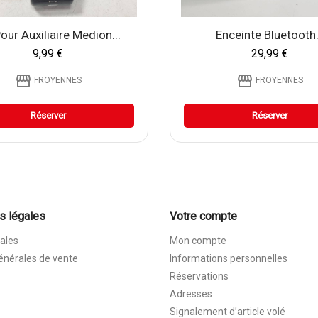
our Auxiliaire Medion...
Enceinte Bluetooth.
9,99 €
29,99 €
storefront
storefront
FROYENNES
FROYENNES
Réserver
Réserver
s légales
Votre compte
ales
Mon compte
énérales de vente
Informations personnelles
Réservations
Adresses
Signalement d’article volé