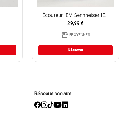
..
Écouteur IEM Sennheiser IE...
29,99 €
storefront
FROYENNES
Réserver
Réseaux sociaux
facebook
Instagram
TikTok
YouTube
Linked
in