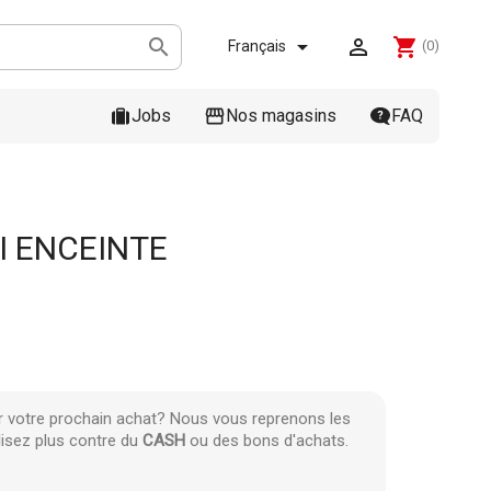



shopping_cart
Français
(0)
Jobs
Nos magasins
FAQ
I ENCEINTE
r votre prochain achat? Nous vous reprenons les
lisez plus contre du
CASH
ou des bons d'achats.