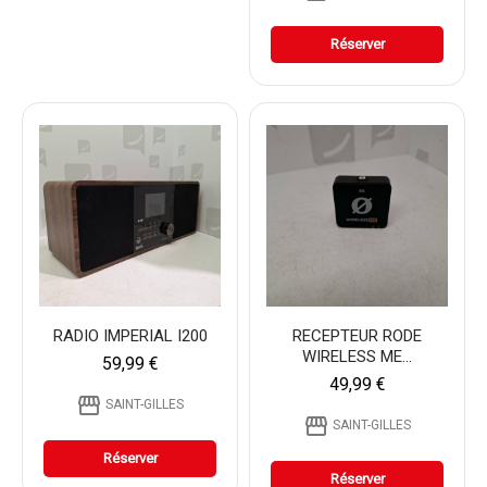
Réserver
RADIO IMPERIAL I200
RECEPTEUR RODE
WIRELESS ME...
59,99 €
49,99 €
storefront
SAINT-GILLES
storefront
SAINT-GILLES
Réserver
Réserver