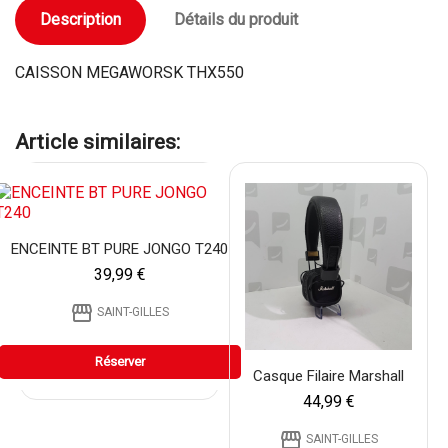
Description
Détails du produit
CAISSON MEGAWORSK THX550
Article similaires:
ENCEINTE BT PURE JONGO T240
39,99 €
storefront
SAINT-GILLES
Réserver
Casque Filaire Marshall
44,99 €
storefront
SAINT-GILLES