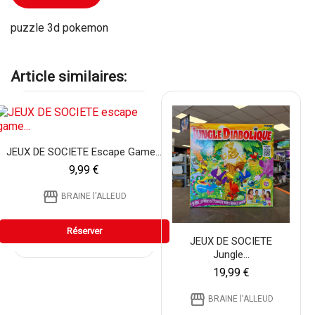
puzzle 3d pokemon
Article similaires:
JEUX DE SOCIETE Escape Game...
9,99 €
storefront
BRAINE l'ALLEUD
Réserver
JEUX DE SOCIETE
Jungle...
19,99 €
storefront
BRAINE l'ALLEUD