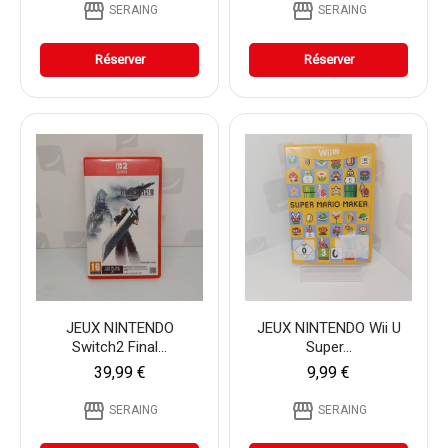
storefront
storefront
SERAING
SERAING
Réserver
Réserver
JEUX NINTENDO
JEUX NINTENDO Wii U
Switch2 Final...
Super...
39,99 €
9,99 €
storefront
storefront
SERAING
SERAING