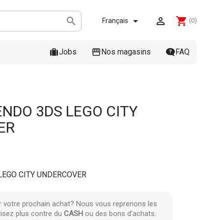



shopping_cart
Français
(0)
Jobs
Nos magasins
FAQ
ENDO 3DS LEGO CITY
ER
LEGO CITY UNDERCOVER
r votre prochain achat? Nous vous reprenons les
lisez plus contre du
CASH
ou des bons d'achats.