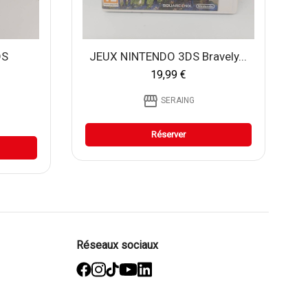
DS
JEUX NINTENDO 3DS Bravely...
19,99 €
storefront
SERAING
Réserver
Réseaux sociaux
facebook
Instagram
TikTok
YouTube
Linked
in