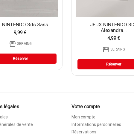
 NINTENDO 3ds Sans...
JEUX NINTENDO 3
Alexandra...
9,99 €
4,99 €
storefront
SERAING
storefront
SERAING
Réserver
Réserver
s légales
Votre compte
ales
Mon compte
énérales de vente
Informations personnelles
Réservations