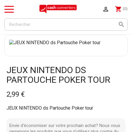

shopping_cart
(0)
Menu

JEUX NINTENDO DS
PARTOUCHE POKER TOUR
2,99 €
JEUX NINTENDO ds Partouche Poker tour
Envie d'économiser sur votre prochain achat? Nous vous
reprenons les produits que vous n'utilisez plus contre du