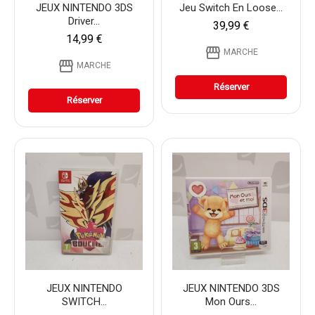
JEUX NINTENDO 3DS
Jeu Switch En Loose...
Driver...
39,99 €
14,99 €
storefront
MARCHE
storefront
MARCHE
Réserver
Réserver
JEUX NINTENDO
JEUX NINTENDO 3DS
SWITCH...
Mon Ours...