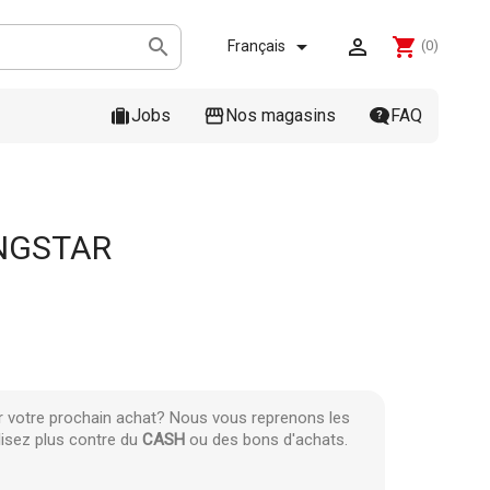



shopping_cart
Français
(0)
Jobs
Nos magasins
FAQ
INGSTAR
r votre prochain achat? Nous vous reprenons les
lisez plus contre du
CASH
ou des bons d'achats.