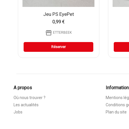
Jeu PS EyePet
0,99 €
storefront
ETTERBEEK
Réserver
A propos
Information
Où nous trouver ?
Mentions lég
Les actualités
Conditions g
Jobs
Plan du site