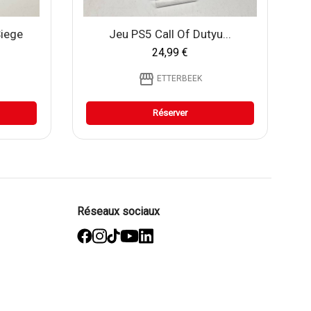
Siege
Jeu PS5 Call Of Dutyu...
24,99 €
storefront
ETTERBEEK
Réserver
Réseaux sociaux
facebook
Instagram
TikTok
YouTube
Linked
in