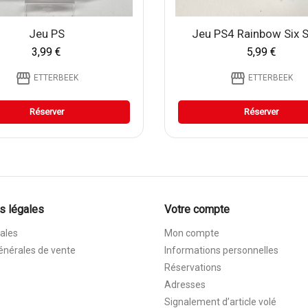
Jeu PS
Jeu PS4 Rainbow Six 
3,99 €
5,99 €
storefront
storefront
ETTERBEEK
ETTERBEEK
Réserver
Réserver
s légales
Votre compte
ales
Mon compte
énérales de vente
Informations personnelles
Réservations
Adresses
Signalement d’article volé