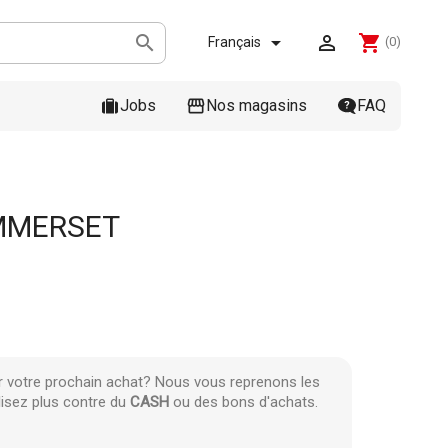



shopping_cart
Français
(0)
Jobs
Nos magasins
FAQ
MMERSET
r votre prochain achat? Nous vous reprenons les
lisez plus contre du
CASH
ou des bons d'achats.