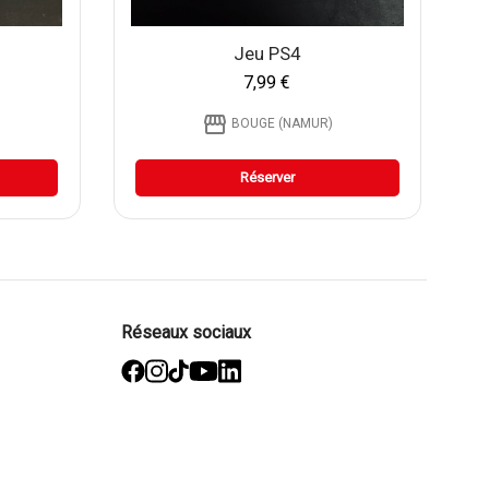
Jeu PS4
7,99 €
storefront
BOUGE (NAMUR)
Réserver
Réseaux sociaux
facebook
Instagram
TikTok
YouTube
Linked
in