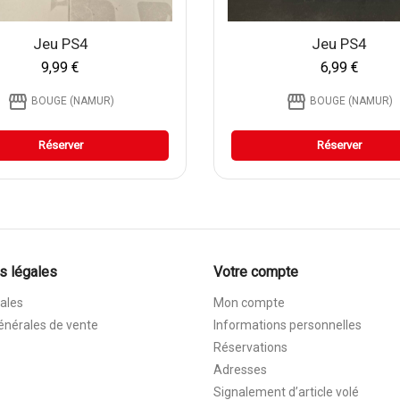
Jeu PS4
Jeu PS4
9,99 €
6,99 €
storefront
storefront
BOUGE (NAMUR)
BOUGE (NAMUR)
Réserver
Réserver
s légales
Votre compte
ales
Mon compte
énérales de vente
Informations personnelles
Réservations
Adresses
Signalement d’article volé