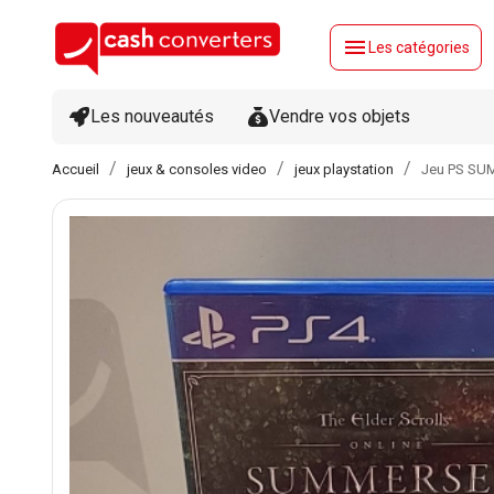
menu
Les catégories
Les nouveautés
Vendre vos objets
Accueil
jeux & consoles video
jeux playstation
Jeu PS S