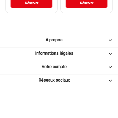
Réserver
Réserver

A propos

Informations légales

Votre compte

Réseaux sociaux