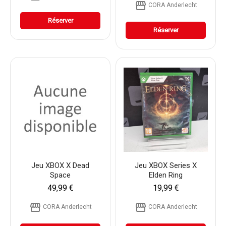
storefront
CORA Anderlecht
Réserver
Réserver
Jeu XBOX X Dead
Jeu XBOX Series X
Space
Elden Ring
49,99 €
19,99 €
storefront
storefront
CORA Anderlecht
CORA Anderlecht