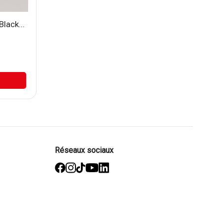
lack...
Réseaux sociaux
facebook
Instagram
TikTok
YouTube
Linked
in