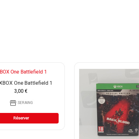
XBOX One Battlefield 1
3,00 €
storefront
SERAING
Réserver