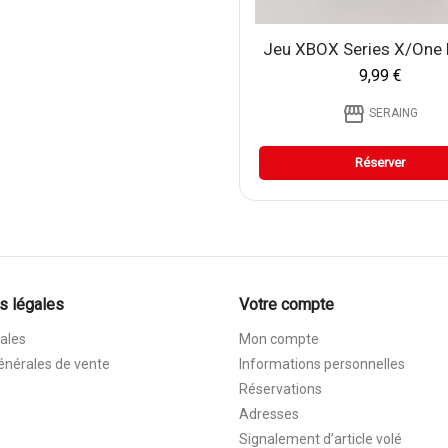
Jeu XBOX Series X/one B
9,99 €
storefront
SERAING
Réserver
s légales
Votre compte
ales
Mon compte
énérales de vente
Informations personnelles
Réservations
Adresses
Signalement d’article volé