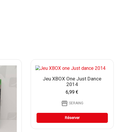
Jeu XBOX One Just Dance
2014
6,99 €
storefront
SERAING
Réserver