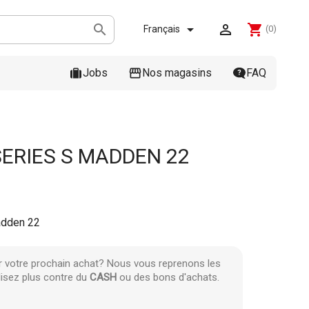



shopping_cart
Français
(0)
Jobs
Nos magasins
FAQ
SERIES S MADDEN 22
adden 22
r votre prochain achat? Nous vous reprenons les
lisez plus contre du
CASH
ou des bons d'achats.