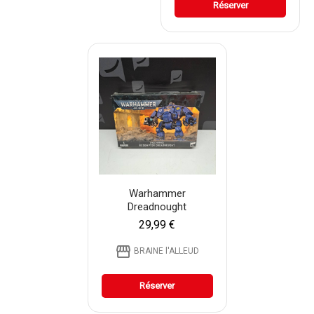
Réserver
Warhammer
Dreadnought
29,99 €
storefront
BRAINE l'ALLEUD
Réserver