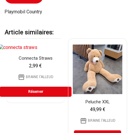
Playmobil Country
Article similaires:
Connecta Straws
2,99 €
storefront
BRAINE l'ALLEUD
Réserver
Peluche XXL
49,99 €
storefront
BRAINE l'ALLEUD