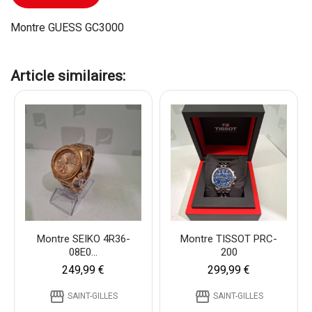
Montre GUESS GC3000
Article similaires:
Montre SEIKO 4R36-
Montre TISSOT PRC-
08E0...
200
249,99 €
299,99 €
storefront
storefront
SAINT-GILLES
SAINT-GILLES