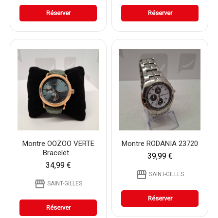
Réserver
Réserver
Montre OOZOO VERTE
Montre RODANIA 23720
Bracelet...
39,99 €
34,99 €
storefront
SAINT-GILLES
storefront
SAINT-GILLES
Réserver
Réserver