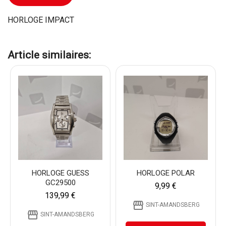
HORLOGE IMPACT
Article similaires:
HORLOGE GUESS
HORLOGE POLAR
GC29500
9,99 €
139,99 €
storefront
SINT-AMANDSBERG
storefront
SINT-AMANDSBERG