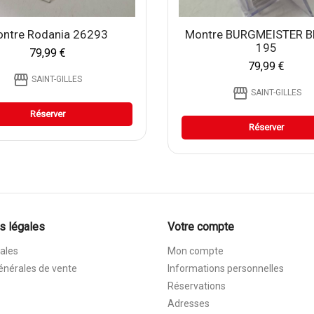
ntre Rodania 26293
Montre BURGMEISTER 
195
79,99 €
79,99 €
storefront
SAINT-GILLES
storefront
SAINT-GILLES
Réserver
Réserver
s légales
Votre compte
ales
Mon compte
énérales de vente
Informations personnelles
Réservations
Adresses