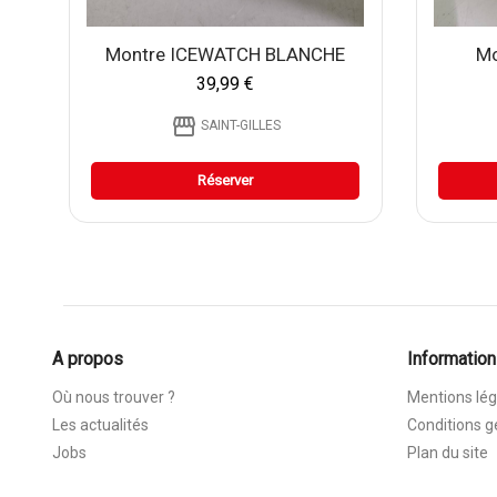
Montre ICEWATCH BLANCHE
Mo
39,99 €
storefront
SAINT-GILLES
Réserver
A propos
Information
Où nous trouver ?
Mentions lég
Les actualités
Conditions g
Jobs
Plan du site