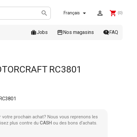



shopping_cart
Français
(0)
Jobs
Nos magasins
FAQ
OTORCRAFT RC3801
RC3801
r votre prochain achat? Nous vous reprenons les
lisez plus contre du
CASH
ou des bons d'achats.