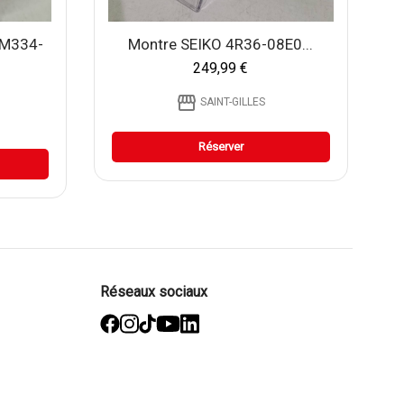
BM334-
Montre SEIKO 4R36-08E0...
249,99 €
storefront
SAINT-GILLES
Réserver
Réseaux sociaux
facebook
Instagram
TikTok
YouTube
Linked
in