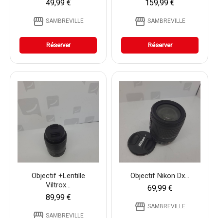
49,99 €
159,99 €
storefront
storefront
SAMBREVILLE
SAMBREVILLE
Réserver
Réserver
Objectif +lentille
Objectif Nikon Dx...
Viltrox...
69,99 €
89,99 €
storefront
SAMBREVILLE
storefront
SAMBREVILLE