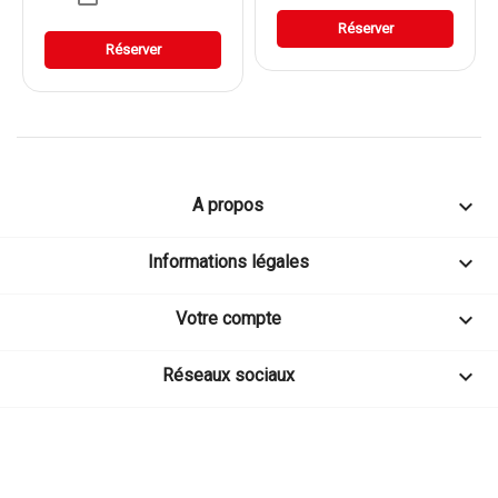
Réserver
Réserver

A propos

Informations légales

Votre compte

Réseaux sociaux