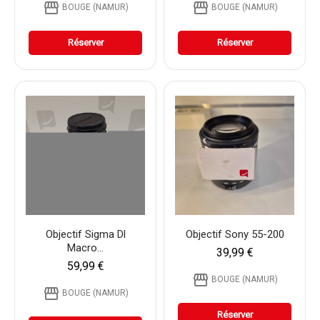
storefront
storefront
BOUGE (NAMUR)
BOUGE (NAMUR)
Réserver
Réserver
Objectif Sigma Dl
Objectif Sony 55-200
Macro...
39,99 €
59,99 €
storefront
BOUGE (NAMUR)
storefront
BOUGE (NAMUR)
Réserver