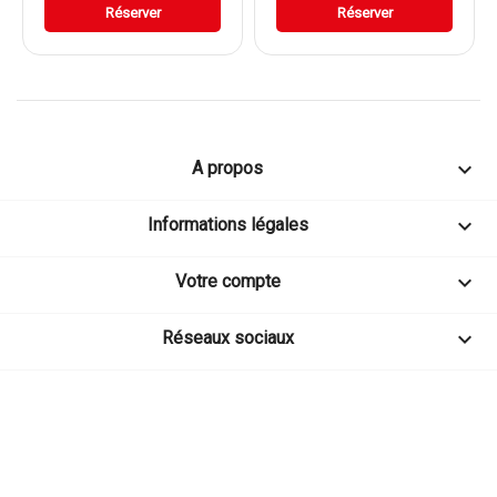
Réserver
Réserver

A propos

Informations légales

Votre compte

Réseaux sociaux