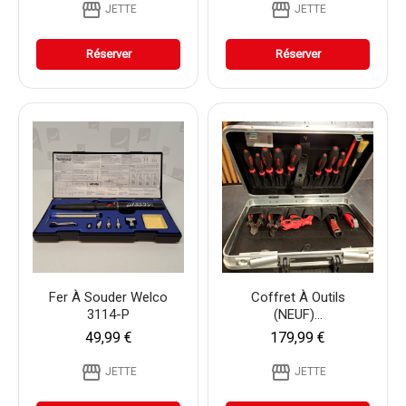
storefront
storefront
JETTE
JETTE
Réserver
Réserver
Fer À Souder Welco
Coffret À Outils
3114-P
(NEUF)...
49,99 €
179,99 €
storefront
storefront
JETTE
JETTE