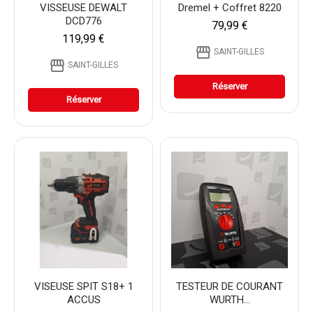
VISSEUSE DEWALT
Dremel + Coffret 8220
DCD776
79,99 €
119,99 €
storefront
SAINT-GILLES
storefront
SAINT-GILLES
Réserver
Réserver
VISEUSE SPIT S18+ 1
TESTEUR DE COURANT
ACCUS
WURTH...