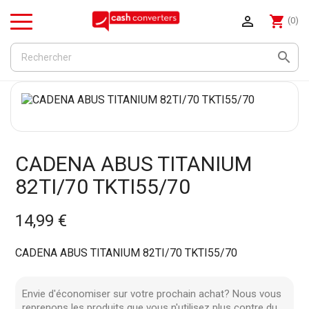

shopping_cart
(0)
Menu

CADENA ABUS TITANIUM
82TI/70 TKTI55/70
14,99 €
CADENA ABUS TITANIUM 82TI/70 TKTI55/70
Envie d'économiser sur votre prochain achat? Nous vous
reprenons les produits que vous n'utilisez plus contre du