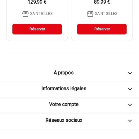
129,99 €
89,99 €
storefront
storefront
SAINT-GILLES
SAINT-GILLES
Réserver
Réserver

A propos

Informations légales

Votre compte

Réseaux sociaux