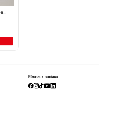
8...
Réseaux sociaux
facebook
Instagram
TikTok
YouTube
Linked
in