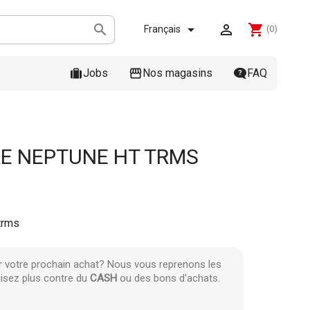



shopping_cart
Français
(0)
Jobs
Nos magasins
FAQ
E NEPTUNE HT TRMS
trms
r votre prochain achat? Nous vous reprenons les
lisez plus contre du
CASH
ou des bons d'achats.