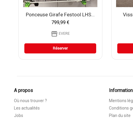
Ponceuse Girafe Festool LHS...
Viss
799,99 €
storefront
EVERE
Réserver
A propos
Information
Où nous trouver ?
Mentions lég
Les actualités
Conditions g
Jobs
Plan du site