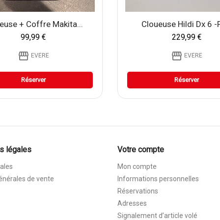
euse + Coffre Makita...
Cloueuse Hildi Dx 6 -f
99,99 €
229,99 €
storefront
storefront
EVERE
EVERE
Réserver
Réserver
s légales
Votre compte
ales
Mon compte
énérales de vente
Informations personnelles
Réservations
Adresses
Signalement d’article volé