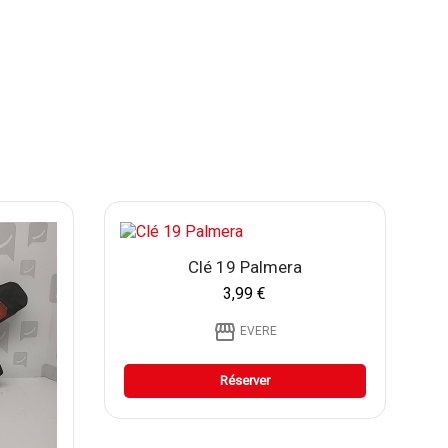
Clé 19 Palmera
3,99 €
storefront
EVERE
Réserver