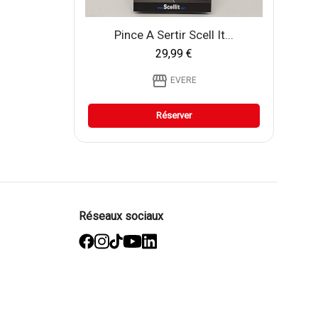
Pince A Sertir Scell It...
29,99 €
storefront
EVERE
Réserver
Réseaux sociaux
facebook
Instagram
TikTok
YouTube
Linked
in