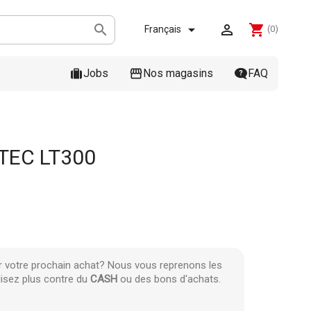



shopping_cart
Français
(0)
Jobs
Nos magasins
FAQ
TEC LT300
r votre prochain achat? Nous vous reprenons les
lisez plus contre du
CASH
ou des bons d'achats.