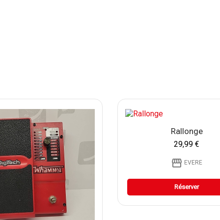
Rallonge
29,99 €
storefront
EVERE
Réserver