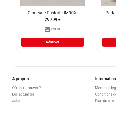
Cloueuse Paslode IM90Xi
Pedal
299,99 €
storefront
EVERE
Réserver
A propos
Information
Où nous trouver ?
Mentions lég
Les actualités
Conditions g
Jobs
Plan du site