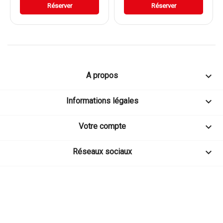
Réserver
Réserver

A propos

Informations légales

Votre compte

Réseaux sociaux