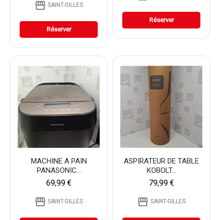
storefront
SAINT-GILLES
Réserver
Réserver
MACHINE A PAIN
ASPIRATEUR DE TABLE
PANASONIC...
KOBOLT...
69,99 €
79,99 €
storefront
storefront
SAINT-GILLES
SAINT-GILLES