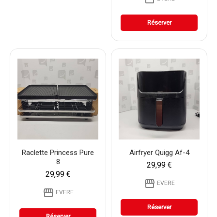
Réserver
Raclette Princess Pure
Airfryer Quigg Af-4
8
29,99 €
29,99 €
storefront
EVERE
storefront
EVERE
Réserver
Réserver