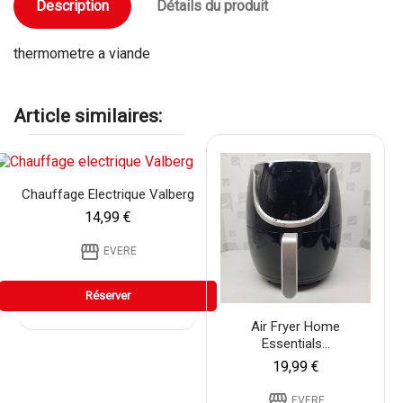
Description
Détails du produit
thermometre a viande
Article similaires:
Chauffage Electrique Valberg
14,99 €
storefront
EVERE
Réserver
Air Fryer Home
Essentials...
19,99 €
storefront
EVERE