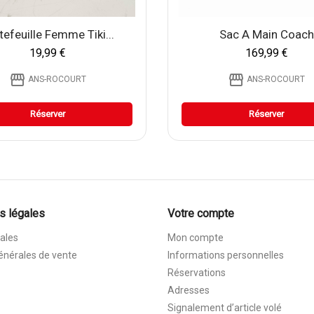
tefeuille Femme Tiki...
Sac A Main Coach
19,99 €
169,99 €
storefront
storefront
ANS-ROCOURT
ANS-ROCOURT
Réserver
Réserver
s légales
Votre compte
ales
Mon compte
énérales de vente
Informations personnelles
Réservations
Adresses
Signalement d’article volé