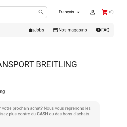



shopping_cart
Français
(0)
Jobs
Nos magasins
FAQ
ANSPORT BREITLING
ing
r votre prochain achat? Nous vous reprenons les
lisez plus contre du
CASH
ou des bons d'achats.