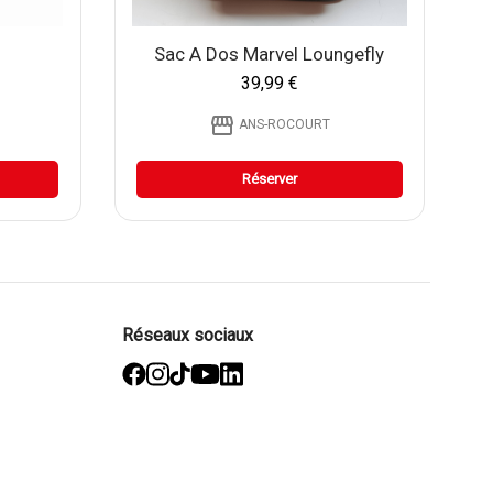
Sac A Dos Marvel Loungefly
39,99 €
storefront
ANS-ROCOURT
Réserver
Réseaux sociaux
facebook
Instagram
TikTok
YouTube
Linked
in