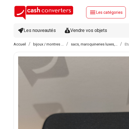
menu
Les catégories
Les nouveautés
Vendre vos objets
Accueil
bijoux / montres ...
sacs, maroquineries luxes,...
Et