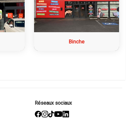
Binche
Réseaux sociaux
facebook
Instagram
TikTok
YouTube
Linked
in