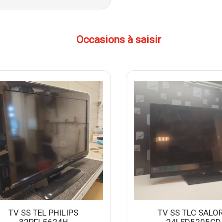
Occasions à saisir
TV SS TEL PHILIPS
TV SS TLC SALO
32PFL5624H
24LED5205CD