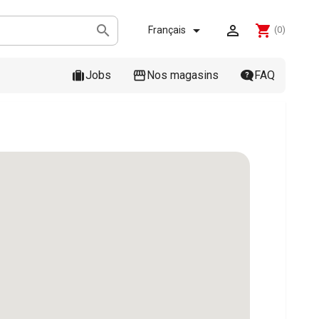



shopping_cart
Français
(0)
Jobs
Nos magasins
FAQ