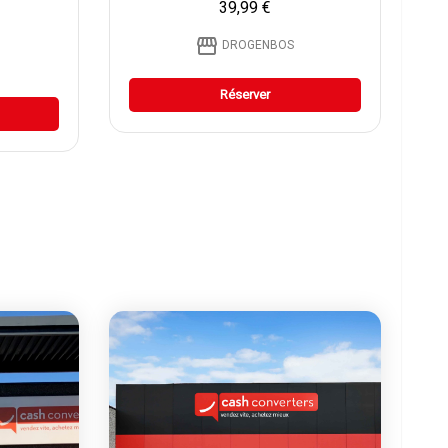
39,99 €
storefront
DROGENBOS
Réserver