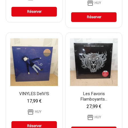
storefront
HUY
Réserver
Réserver
VINYLES DelV!s
Les Favoris
Flamboyants...
17,99 €
27,99 €
storefront
HUY
storefront
HUY
Réserver