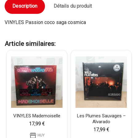
Description
Détails du produit
VINYLES Passion coco saga cosmica
Article similaires:
VINYLES Mademoiselle
Les Plumes Sauvages –
Alvarado
17,99 €
17,99 €
storefront
HUY