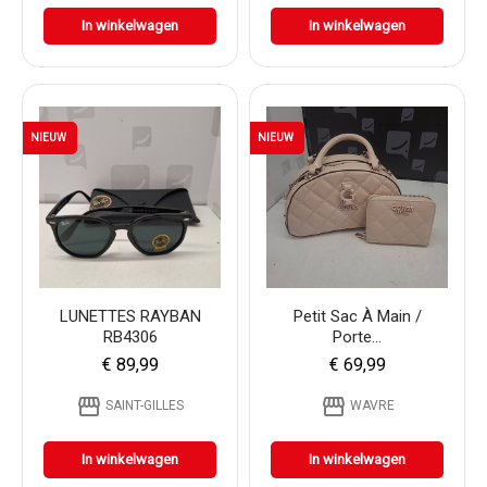
In winkelwagen
In winkelwagen
NIEUW
NIEUW
LUNETTES RAYBAN
Petit Sac À Main /
RB4306
Porte...
€ 89,99
€ 69,99
storefront
storefront
SAINT-GILLES
WAVRE
In winkelwagen
In winkelwagen