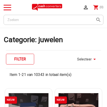

shopping_cart
(0)
Menu

Categorie: juwelen

FILTER
Selecteer
Item 1-21 van 10343 in totaal item(s)
NIEUW
NIEUW