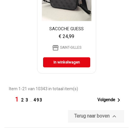
SACOCHE GUESS
€ 24,99
storefront
SAINT-GILLES
In winkelwagen
Item 1-21 van 10343 in totaal item(s)
1

Volgende
2
3
…
493

Terug naar boven