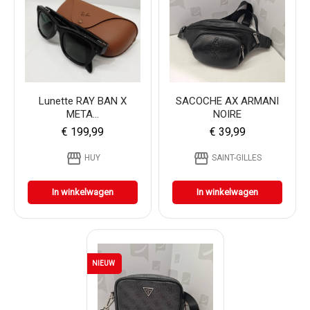
Lunette RAY BAN X
SACOCHE AX ARMANI
META...
NOIRE
€ 199,99
€ 39,99
storefront
storefront
HUY
SAINT-GILLES
In winkelwagen
In winkelwagen
NIEUW