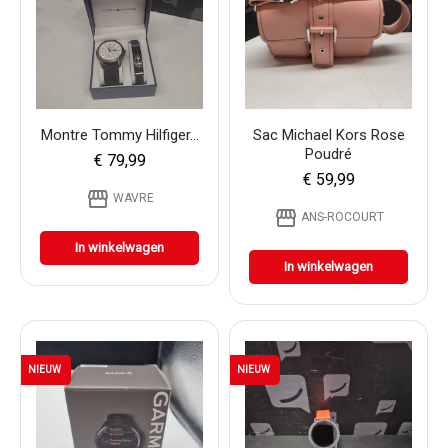
Montre Tommy Hilfiger...
Sac Michael Kors Rose
Poudré
€ 79,99
€ 59,99
storefront
WAVRE
storefront
ANS-ROCOURT
In winkelwagen
In winkelwagen
NIEUW
NIEUW