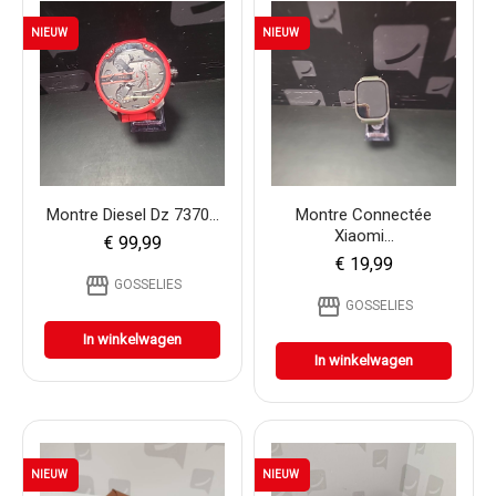
NIEUW
NIEUW
Montre Diesel Dz 7370...
Montre Connectée
Xiaomi...
€ 99,99
€ 19,99
storefront
GOSSELIES
storefront
GOSSELIES
In winkelwagen
In winkelwagen
NIEUW
NIEUW