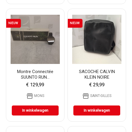
NIEUW
NIEUW
Montre Connectée
SACOCHE CALVIN
SUUNTO RUN...
KLEIN NOIRE
€ 129,99
€ 29,99
storefront
storefront
MONS
SAINT-GILLES
In winkelwagen
In winkelwagen