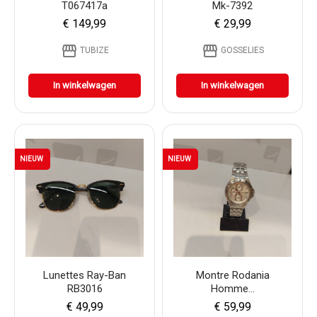
T067417a
Mk-7392
€ 149,99
€ 29,99
storefront
storefront
TUBIZE
GOSSELIES
In winkelwagen
In winkelwagen
NIEUW
NIEUW
Lunettes Ray-Ban
Montre Rodania
RB3016
Homme...
€ 49,99
€ 59,99