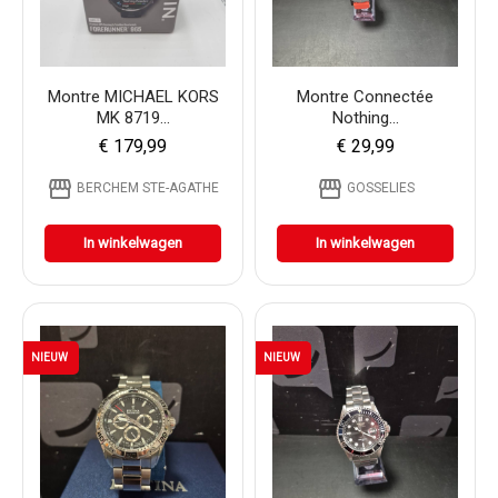
Montre MICHAEL KORS
Montre Connectée
MK 8719...
Nothing...
€ 179,99
€ 29,99
storefront
storefront
BERCHEM STE-AGATHE
GOSSELIES
In winkelwagen
In winkelwagen
NIEUW
NIEUW