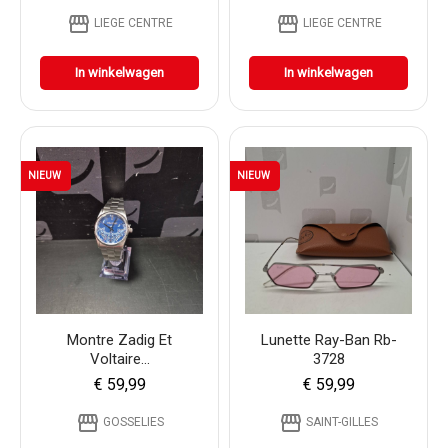
storefront
storefront
LIEGE CENTRE
LIEGE CENTRE
In winkelwagen
In winkelwagen
NIEUW
NIEUW
Montre Zadig Et
Lunette Ray-Ban Rb-
Voltaire...
3728
€ 59,99
€ 59,99
storefront
storefront
GOSSELIES
SAINT-GILLES