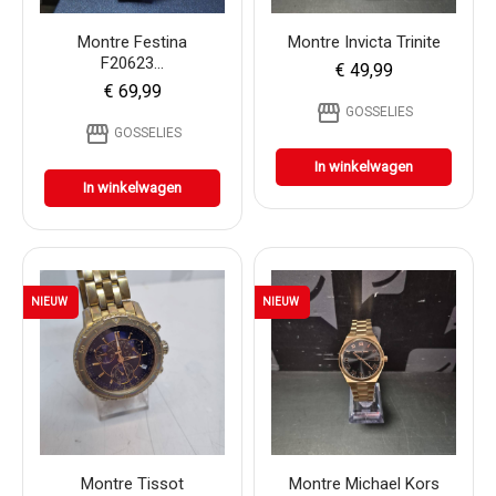
Montre Festina
Montre Invicta Trinite
F20623...
€ 49,99
€ 69,99
storefront
GOSSELIES
storefront
GOSSELIES
In winkelwagen
In winkelwagen
NIEUW
NIEUW
Montre Tissot
Montre Michael Kors