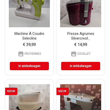
Machine À Coudre
Presse Agrumes
Selecline
Silvercrest...
€ 39,99
€ 14,99
storefront
storefront
FROYENNES
COUILLET
In winkelwagen
In winkelwagen
NIEUW
NIEUW