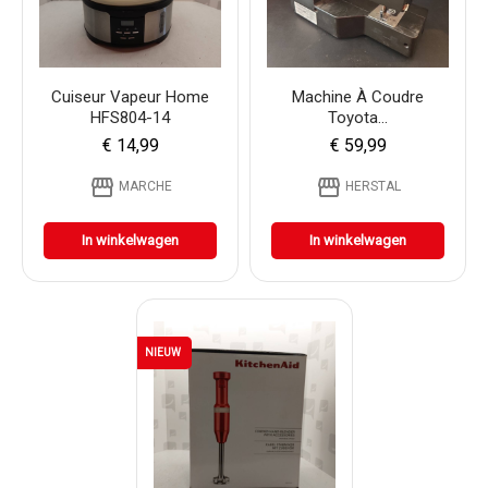
Cuiseur Vapeur Home
Machine À Coudre
HFS804-14
Toyota...
€ 14,99
€ 59,99
storefront
storefront
MARCHE
HERSTAL
In winkelwagen
In winkelwagen
NIEUW