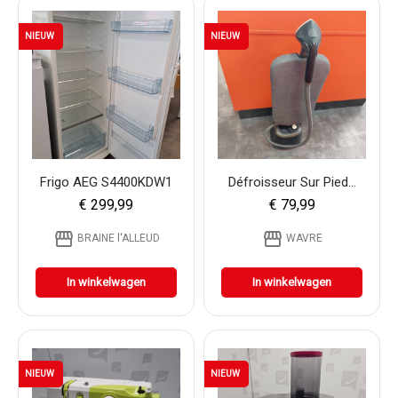
NIEUW
NIEUW
Frigo AEG S4400KDW1
Défroisseur Sur Pied...
€ 299,99
€ 79,99
storefront
storefront
BRAINE l'ALLEUD
WAVRE
In winkelwagen
In winkelwagen
NIEUW
NIEUW