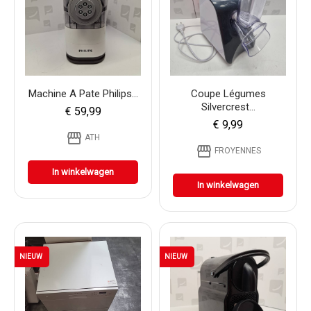
Machine A Pate Philips...
Coupe Légumes
Silvercrest...
€ 59,99
€ 9,99
storefront
ATH
storefront
FROYENNES
In winkelwagen
In winkelwagen
NIEUW
NIEUW