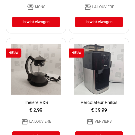
storefront
storefront
MONS
LA LOUVIERE
In winkelwagen
In winkelwagen
NIEUW
NIEUW
Théière R&b
Percolateur Philips
€ 2,99
€ 39,99
storefront
storefront
LA LOUVIERE
VERVIERS