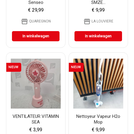
Senseo
SMZE...
€ 29,99
€ 9,99
storefront
storefront
QUAREGNON
LA LOUVIERE
In winkelwagen
In winkelwagen
NIEUW
NIEUW
VENTILATEUR VITAMIN
Nettoyeur Vapeur H2o
SEA
Mop
€ 3,99
€ 9,99