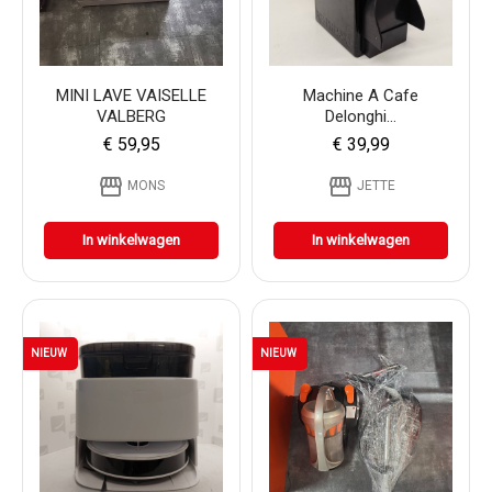
MINI LAVE VAISELLE
Machine A Cafe
VALBERG
Delonghi...
€ 59,95
€ 39,99
storefront
storefront
MONS
JETTE
In winkelwagen
In winkelwagen
NIEUW
NIEUW