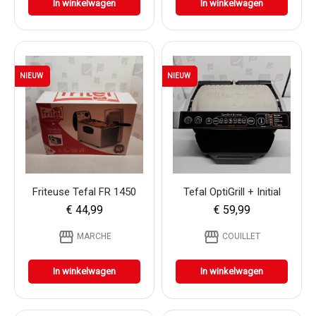
In winkelwagen
In winkelwagen
NIEUW
NIEUW
Friteuse Tefal FR 1450
Tefal OptiGrill + Initial
€ 44,99
€ 59,99
storefront
storefront
MARCHE
COUILLET
In winkelwagen
In winkelwagen