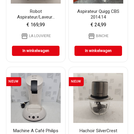
Robot
Aspirateur Quigg CBS
Aspirateur/laveur...
2014.14
€ 169,99
€ 24,99
storefront
storefront
LA LOUVIERE
BINCHE
In winkelwagen
In winkelwagen
NIEUW
NIEUW
Machine A Café Philips
Hachoir SilverCrest