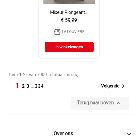
Mixeur Plongeant...
€ 59,99
storefront
LA LOUVIERE
In winkelwagen
Item 1-21 van 7000 in totaal item(s)
1

Volgende
2
3
…
334

Terug naar boven

Over ons