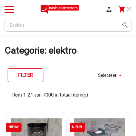

shopping_cart
(0)
Menu

Categorie: elektro

FILTER
Selecteer
Item 1-21 van 7000 in totaal item(s)
NIEUW
NIEUW