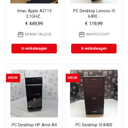
Imac Apple A2115
PC Desktop Lenovo I5
3,1GHZ...
6400...
€ 449,99
€ 119,99
storefront
storefront
BRAINE l'ALLEUD
ANS-ROCOURT
In winkelwagen
In winkelwagen
NIEUW
NIEUW
PC Desktop HP Amd A4
PC Desktop I5 8400