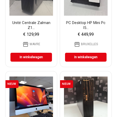
Unité Centrale Zalman
PC Desktop HP Mini Pc
Z1...
I5...
€ 129,99
€ 449,99
storefront
storefront
WAVRE
BRUXELLES
In winkelwagen
In winkelwagen
NIEUW
NIEUW