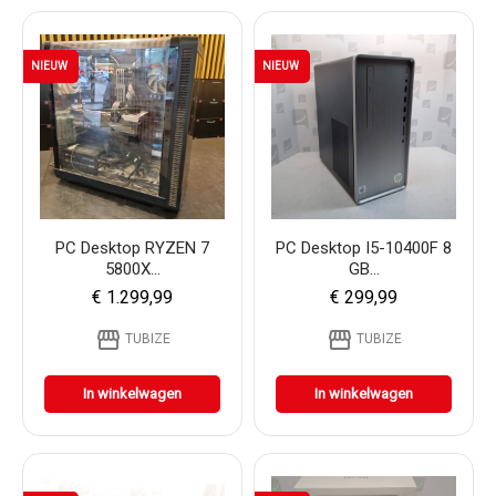
NIEUW
NIEUW
PC Desktop RYZEN 7
PC Desktop I5-10400F 8
5800X...
GB...
€ 1.299,99
€ 299,99
storefront
storefront
TUBIZE
TUBIZE
In winkelwagen
In winkelwagen