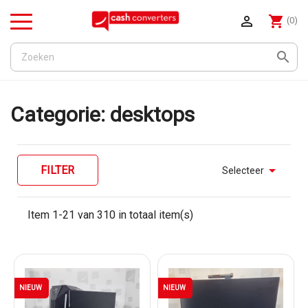

shopping_cart
(0)
Menu

Categorie: desktops

FILTER
Selecteer
Item 1-21 van 310 in totaal item(s)
NIEUW
NIEUW