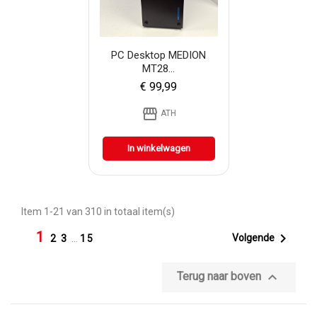
PC Desktop MEDION
MT28...
€ 99,99
storefront
ATH
In winkelwagen
Item 1-21 van 310 in totaal item(s)
1

Volgende
2
3
…
15

Terug naar boven