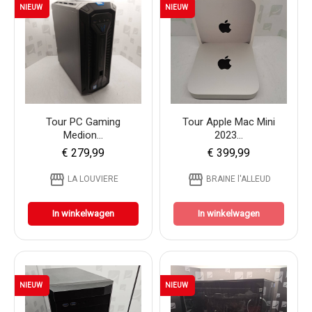
NIEUW
NIEUW
Tour PC Gaming
Tour Apple Mac Mini
Medion...
2023...
€ 279,99
€ 399,99
storefront
storefront
LA LOUVIERE
BRAINE l'ALLEUD
In winkelwagen
In winkelwagen
NIEUW
NIEUW