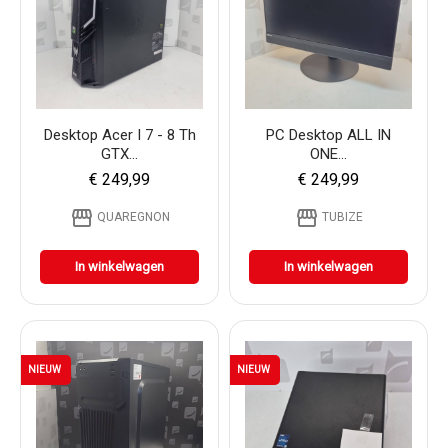
Desktop Acer I 7 - 8 Th
PC Desktop ALL IN
GTX...
ONE...
€ 249,99
€ 249,99
storefront
storefront
QUAREGNON
TUBIZE
In winkelwagen
In winkelwagen
NIEUW
NIEUW