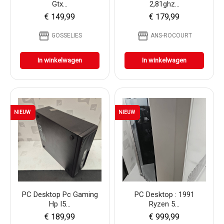
Gtx...
2,81ghz...
€ 149,99
€ 179,99
storefront
storefront
GOSSELIES
ANS-ROCOURT
In winkelwagen
In winkelwagen
NIEUW
NIEUW
PC Desktop Pc Gaming
PC Desktop : 1991
Hp I5...
Ryzen 5...
€ 189,99
€ 999,99