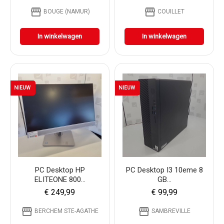
storefront
storefront
BOUGE (NAMUR)
COUILLET
In winkelwagen
In winkelwagen
NIEUW
NIEUW
PC Desktop HP
PC Desktop I3 10eme 8
ELITEONE 800...
GB...
€ 249,99
€ 99,99
storefront
storefront
BERCHEM STE-AGATHE
SAMBREVILLE