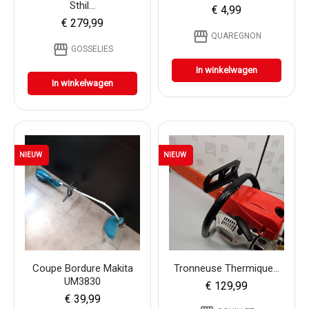
Sthil...
€ 4,99
€ 279,99
storefront
QUAREGNON
storefront
GOSSELIES
In winkelwagen
In winkelwagen
NIEUW
NIEUW
Coupe Bordure Makita
Tronneuse Thermique...
UM3830
€ 129,99
€ 39,99