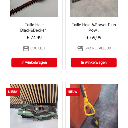
Taille Haie
Taille Haie %power Plus
Black&Decker...
Pow...
€ 24,99
€ 69,99
storefront
storefront
COUILLET
BRAINE l'ALLEUD
In winkelwagen
In winkelwagen
NIEUW
NIEUW