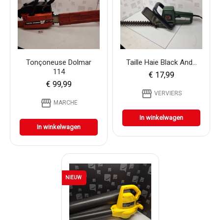
Tonçoneuse Dolmar
Taille Haie Black And...
114
€ 17,99
€ 99,99
storefront
VERVIERS
storefront
MARCHE
In winkelwagen
In winkelwagen
NIEUW