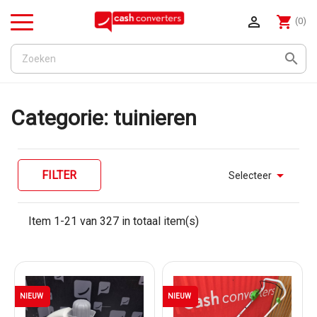

shopping_cart
(0)
Menu

Categorie: tuinieren

FILTER
Selecteer
Item 1-21 van 327 in totaal item(s)
NIEUW
NIEUW