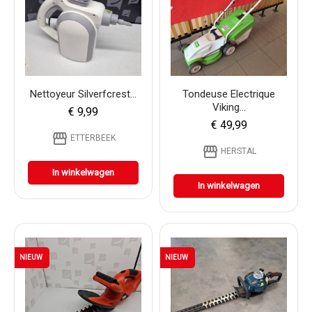
Nettoyeur Silverfcrest...
Tondeuse Electrique
Viking...
€ 9,99
€ 49,99
storefront
ETTERBEEK
storefront
HERSTAL
In winkelwagen
In winkelwagen
NIEUW
NIEUW