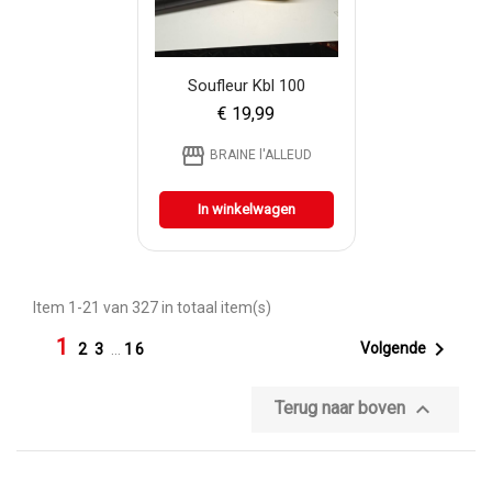
Soufleur Kbl 100
€ 19,99
storefront
BRAINE l'ALLEUD
In winkelwagen
Item 1-21 van 327 in totaal item(s)
1

Volgende
2
3
…
16

Terug naar boven