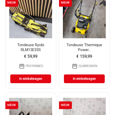
NIEUW
NIEUW
Tondeuse Ryobi
Tondeuse Thermique
RLM13E33S
Power...
€ 59,99
€ 159,99
storefront
storefront
FROYENNES
QUAREGNON
In winkelwagen
In winkelwagen
NIEUW
NIEUW