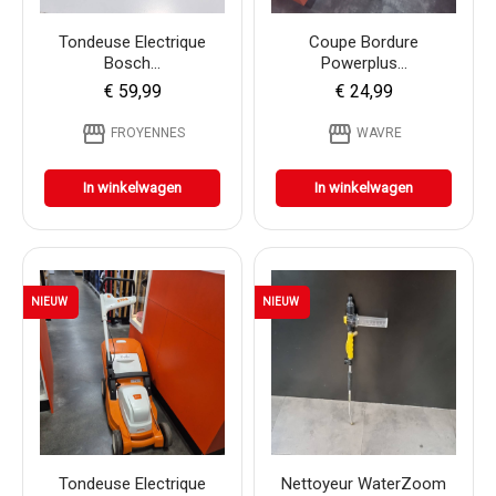
Tondeuse Electrique
Coupe Bordure
Bosch...
Powerplus...
€ 59,99
€ 24,99
storefront
storefront
FROYENNES
WAVRE
In winkelwagen
In winkelwagen
NIEUW
NIEUW
Tondeuse Electrique
Nettoyeur WaterZoom