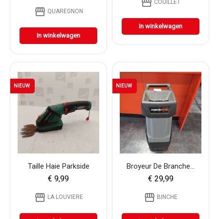
storefront
COUILLET
storefront
QUAREGNON
In winkelwagen
In winkelwagen
NIEUW
NIEUW
Taille Haie Parkside
Broyeur De Branche...
€ 9,99
€ 29,99
storefront
storefront
LA LOUVIERE
BINCHE