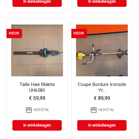
In winkelwagen
In winkelwagen
NIEUW
NIEUW
Taille Haie Makita
Coupe Bordure Ironside
UH6580
Yt...
€ 59,99
€ 89,99
storefront
storefront
HERSTAL
HERSTAL
In winkelwagen
In winkelwagen