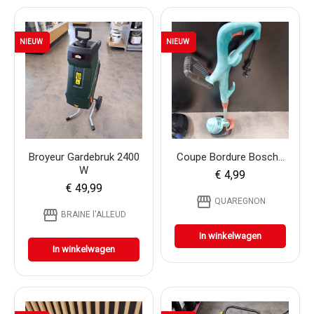
NIEUW
NIEUW
Broyeur Gardebruk 2400
Coupe Bordure Bosch...
W
€ 4,99
€ 49,99
storefront
QUAREGNON
storefront
BRAINE l'ALLEUD
In winkelwagen
In winkelwagen