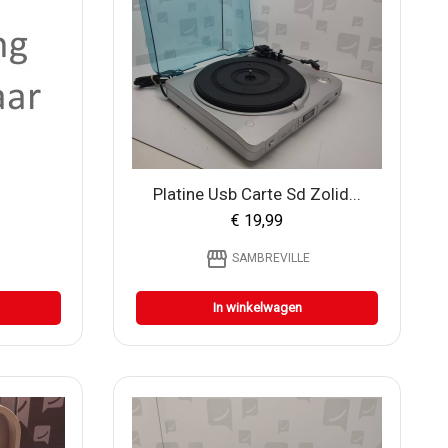
Platine Usb Carte Sd Zolid...
€ 19,99
storefront
SAMBREVILLE
In winkelwagen