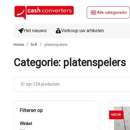
menu
Alle categorieën
Het nieuws
Verkoop uw artikelen
Home
hi-fi
platenspelers
Categorie: platenspelers
Er zijn 124 producten.
filteren op
NIEUW
winkel