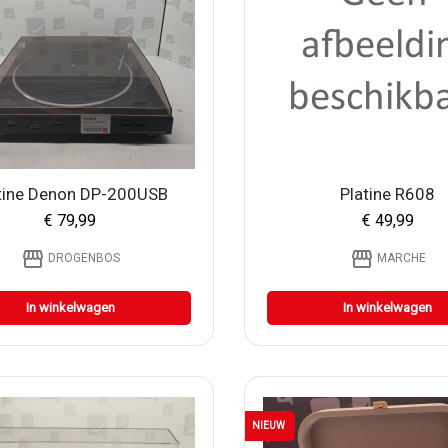
tine Denon DP-200USB
Platine R608
€ 79,99
€ 49,99
storefront
storefront
DROGENBOS
MARCHE
In winkelwagen
In winkelwagen
NIEUW