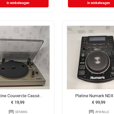
In winkelwagen
In winkelwagen
tine Couvercle Cassé...
Platine Numark NDX
€ 19,99
€ 99,99
storefront
storefront
SERAING
AYWAILLE