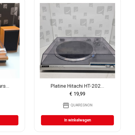
rs...
Platine Hitachi HT-202...
€ 19,99
storefront
QUAREGNON
In winkelwagen