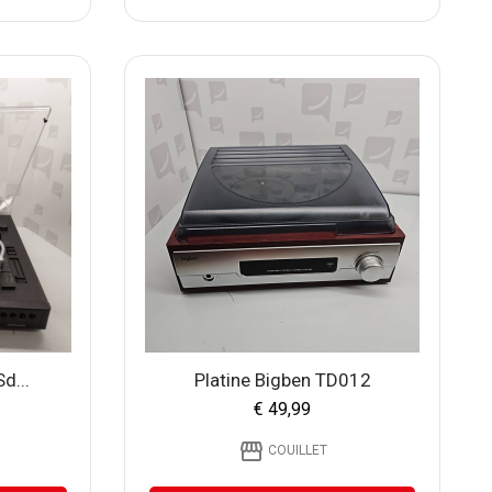
d...
Platine Bigben TD012
€ 49,99
storefront
COUILLET