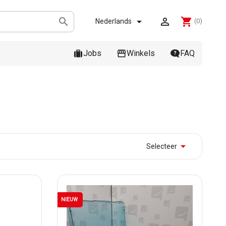



shopping_cart
Nederlands
(0)
Jobs
Winkels
FAQ

Selecteer
NIEUW