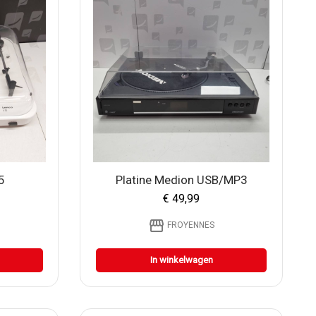
5
Platine Medion USB/MP3
€ 49,99
storefront
FROYENNES
In winkelwagen