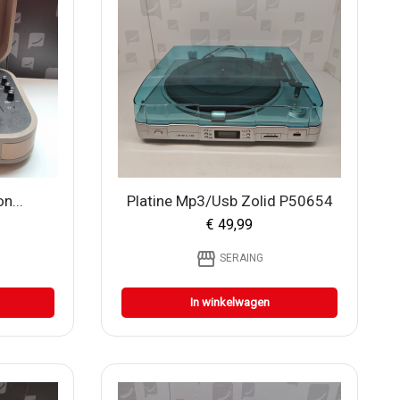
n...
Platine Mp3/Usb Zolid P50654
€ 49,99
storefront
SERAING
In winkelwagen