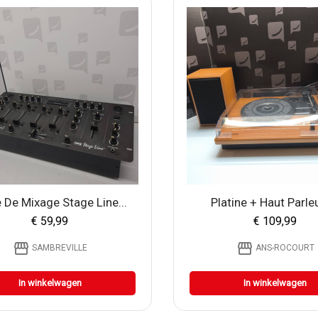
 De Mixage Stage Line...
Platine + Haut Parleu
€ 59,99
€ 109,99
storefront
storefront
SAMBREVILLE
ANS-ROCOURT
In winkelwagen
In winkelwagen