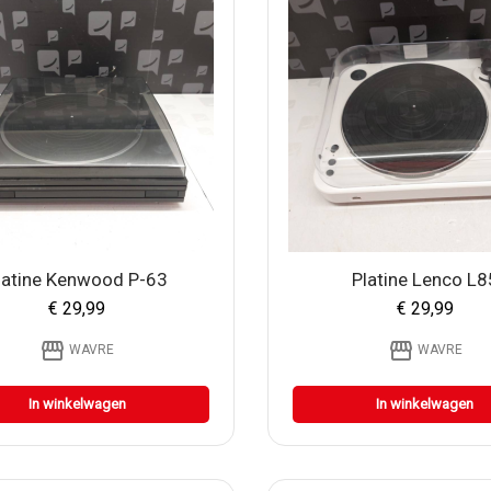
latine Kenwood P-63
Platine Lenco L8
€ 29,99
€ 29,99
storefront
storefront
WAVRE
WAVRE
In winkelwagen
In winkelwagen