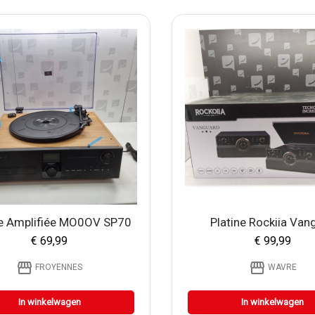
ne Amplifiée MO0OV SP70
Platine Rockiia Van
€ 69,99
€ 99,99
storefront
storefront
FROYENNES
WAVRE
In winkelwagen
In winkelwagen