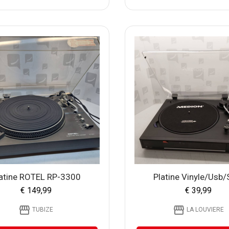
atine ROTEL RP-3300
Platine Vinyle/usb/s
€ 149,99
€ 39,99
storefront
storefront
TUBIZE
LA LOUVIERE