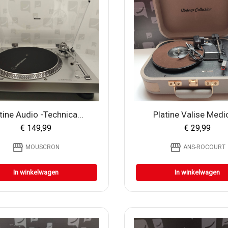
tine Audio -technica...
Platine Valise Medio
€ 149,99
€ 29,99
storefront
storefront
MOUSCRON
ANS-ROCOURT
In winkelwagen
In winkelwagen