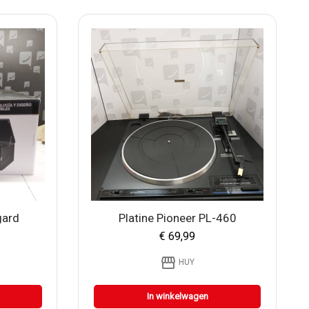
gard
Platine Pioneer PL-460
€ 69,99
storefront
HUY
In winkelwagen