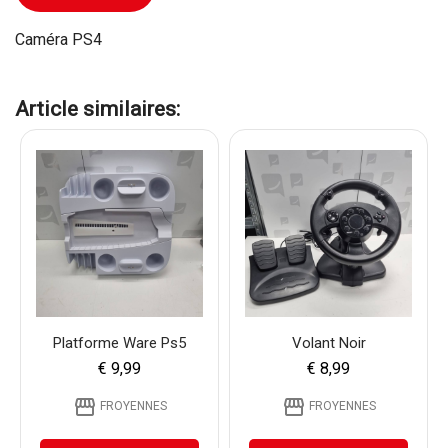
Caméra PS4
Article similaires:
Platforme Ware Ps5
Volant Noir
€ 9,99
€ 8,99
storefront
storefront
FROYENNES
FROYENNES