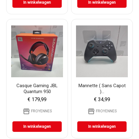
In winkelwagen
In winkelwagen
Casque Gaming JBL
Mannette ( Sans Capot
Quantum 950
)...
€ 179,99
€ 34,99
storefront
storefront
FROYENNES
FROYENNES
In winkelwagen
In winkelwagen