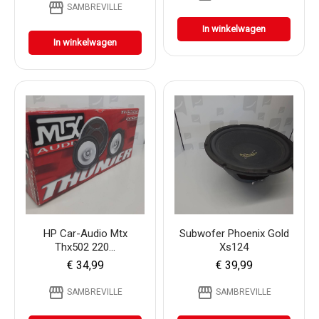
storefront
SAMBREVILLE
In winkelwagen
In winkelwagen
HP Car-Audio Mtx
Subwofer Phoenix Gold
Thx502 220...
Xs124
€ 34,99
€ 39,99
storefront
storefront
SAMBREVILLE
SAMBREVILLE