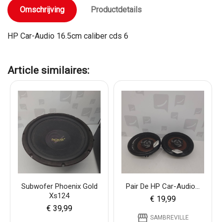
Omschrijving
Productdetails
HP Car-Audio 16.5cm caliber cds 6
Article similaires:
Subwofer Phoenix Gold
Pair De HP Car-Audio...
Xs124
€ 19,99
€ 39,99
storefront
SAMBREVILLE