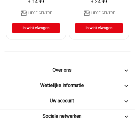
€ 14,99
€ 34,99
storefront
storefront
LIEGE CENTRE
LIEGE CENTRE
In winkelwagen
In winkelwagen

Over ons

Wettelijke informatie

Uw account

Sociale netwerken