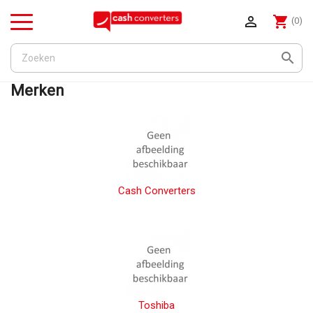

shopping_cart
(0)
Menu

Merken
Cash Converters
Toshiba