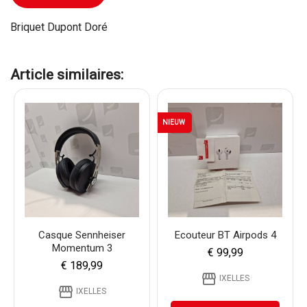
Briquet Dupont Doré
Article similaires:
NIEUW
Casque Sennheiser
Ecouteur BT Airpods 4
Momentum 3
€ 99,99
€ 189,99
storefront
IXELLES
storefront
IXELLES