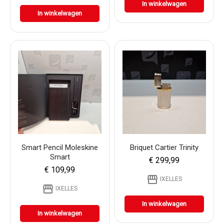
In winkelwagen
In winkelwagen
Smart Pencil Moleskine
Briquet Cartier Trinity
Smart
€ 299,99
€ 109,99
storefront
IXELLES
storefront
IXELLES
In winkelwagen
In winkelwagen