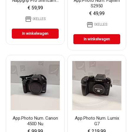
Nappgrip Pro Shiftcam...
App.photo Num. Fujifilm
S2950
€ 59,99
€ 49,99
storefront
IXELLES
storefront
IXELLES
In winkelwagen
In winkelwagen
App.photo Num. Canon
App.photo Num. Lumix
450D Nu
G7
€ 99,99
€ 219,99