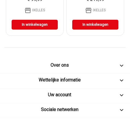
storefront
storefront
IXELLES
IXELLES
In winkelwagen
In winkelwagen

Over ons

Wettelijke informatie

Uw account

Sociale netwerken