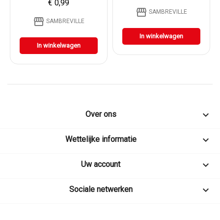
€ 0,99
storefront
SAMBREVILLE
storefront
SAMBREVILLE
In winkelwagen
In winkelwagen

Over ons

Wettelijke informatie

Uw account

Sociale netwerken