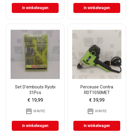
In winkelwagen
In winkelwagen
Set D'embouts Ryobi
Perceuse Contra
31Pcs
RDT1050MET
€ 19,99
€ 39,99
storefront
storefront
WAVRE
WAVRE
In winkelwagen
In winkelwagen