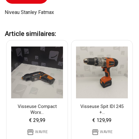
Niveau Stanley Fatmax
Article similaires:
Visseuse Compact
Visseuse Spit IDI 245
Worx...
+...
€ 29,99
€ 129,99
storefront
storefront
WAVRE
WAVRE