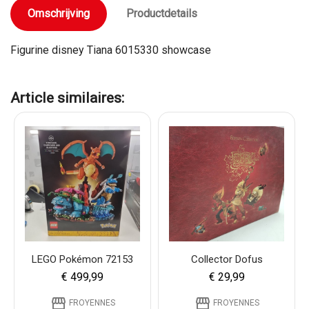
Omschrijving
Productdetails
Figurine disney Tiana 6015330 showcase
Article similaires:
LEGO Pokémon 72153
Collector Dofus
€ 499,99
€ 29,99
storefront
storefront
FROYENNES
FROYENNES