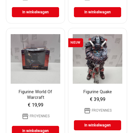
In winkelwagen
In winkelwagen
NIEUW
Figurine World Of
Figurine Quake
Warcraft
€ 39,99
€ 19,99
storefront
FROYENNES
storefront
FROYENNES
In winkelwagen
In winkelwagen