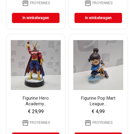
storefront
storefront
FROYENNES
FROYENNES
In winkelwagen
In winkelwagen
Figurine Hero
Figurine Pop Mart
Academy...
League...
€ 29,99
€ 4,99
storefront
storefront
FROYENNES
FROYENNES