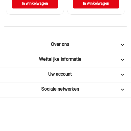
In winkelwagen
In winkelwagen

Over ons

Wettelijke informatie

Uw account

Sociale netwerken