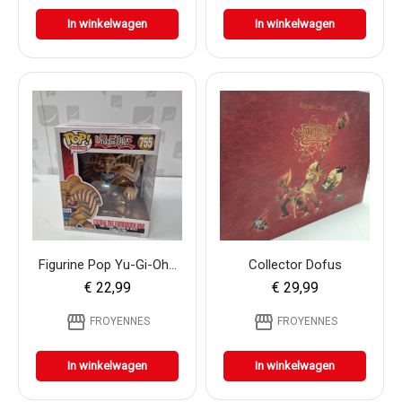
In winkelwagen
In winkelwagen
Figurine Pop Yu-Gi-Oh...
Collector Dofus
€ 22,99
€ 29,99
storefront
storefront
FROYENNES
FROYENNES
In winkelwagen
In winkelwagen