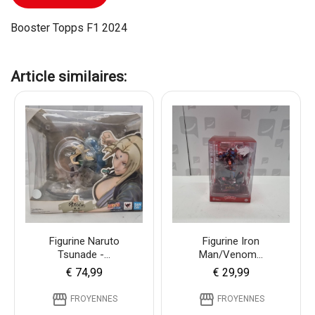
Booster Topps F1 2024
Article similaires:
Figurine Naruto
Figurine Iron
Tsunade -...
Man/venom...
€ 74,99
€ 29,99
storefront
storefront
FROYENNES
FROYENNES